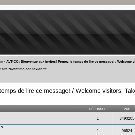
um
‹
AVT-CO: Bienvenue aux invités! Prenez le temps de lire ce message! / Welcome vi
e site "avantime-connexion.fr"
temps de lire ce message! / Welcome visitors! Tak
RÉPONSES
VUS
1
3493205
??
1
96524