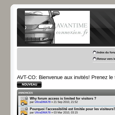
Index du for
Retour vers l
AVT-CO: Bienvenue aux invités! Prenez le 
Écrire un nouveau
sujet
ANNONCES
Why forum access is limited for visitors ?
par
UltraDMA78
» 21 Sep 2010, 21:52
Pourquoi l'accessibilité est limitée pour les visiteurs
par
UltraDMA78
» 03 Mar 2010, 03:15