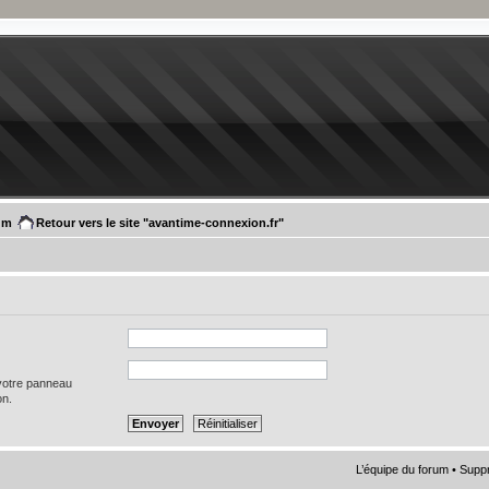
um
Retour vers le site "avantime-connexion.fr"
 votre panneau
on.
L’équipe du forum
•
Suppr