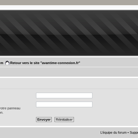
um
Retour vers le site "avantime-connexion.fr"
 votre panneau
on.
L’équipe du forum
•
Suppr