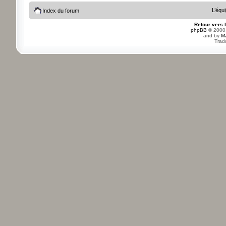
L’équ
Index du forum
Retour vers 
phpBB
© 2000,
and by
M
Trad