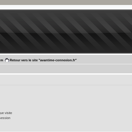
um
Retour vers le site "avantime-connexion.fr"
e visite
session