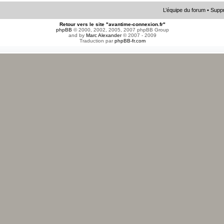
L’équipe du forum
•
Suppr
Retour vers le site "avantime-connexion.fr"
phpBB
© 2000, 2002, 2005, 2007 phpBB Group
and by
Marc Alexander
© 2007 - 2009
Traduction par
phpBB-fr.com