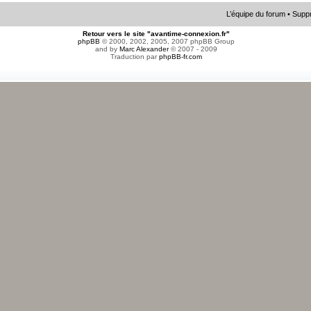
L’équipe du forum
•
Suppr
Retour vers le site "avantime-connexion.fr"
phpBB
© 2000, 2002, 2005, 2007 phpBB Group
and by
Marc Alexander
© 2007 - 2009
Traduction par
phpBB-fr.com