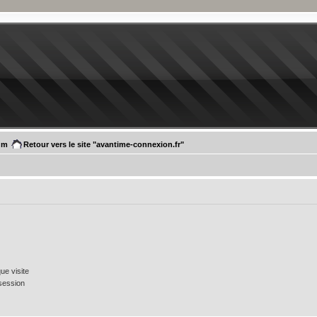
um
Retour vers le site "avantime-connexion.fr"
e visite
session