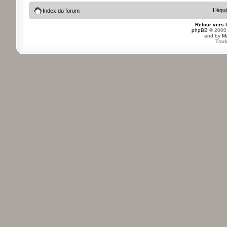
L’équ
Index du forum
Retour vers 
phpBB
© 2000,
and by
M
Trad