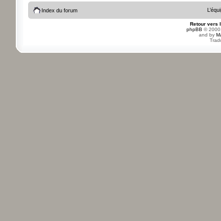
L’équ
Index du forum
Retour vers 
phpBB
© 2000,
and by
M
Trad