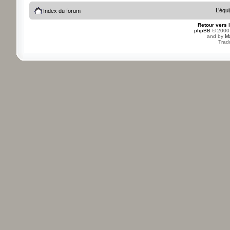
L’équ
Index du forum
Retour vers 
phpBB
© 2000,
and by
M
Trad