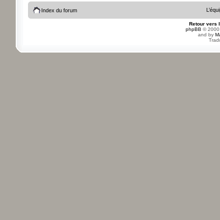
L’équ
Index du forum
Retour vers 
phpBB
© 2000,
and by
M
Trad