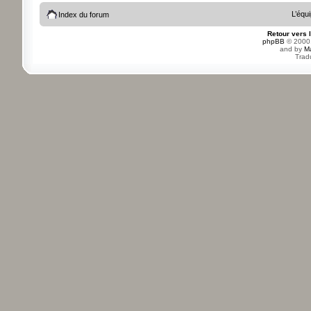
L’équ
Index du forum
Retour vers 
phpBB
© 2000,
and by
M
Trad