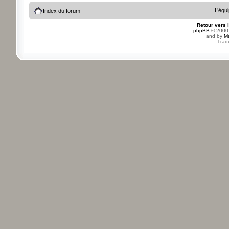
L’équ
Index du forum
Retour vers 
phpBB
© 2000,
and by
M
Trad