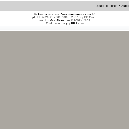
L’équipe du forum
•
Suppr
Retour vers le site "avantime-connexion.fr"
phpBB
© 2000, 2002, 2005, 2007 phpBB Group
and by
Marc Alexander
© 2007 - 2009
Traduction par
phpBB-fr.com