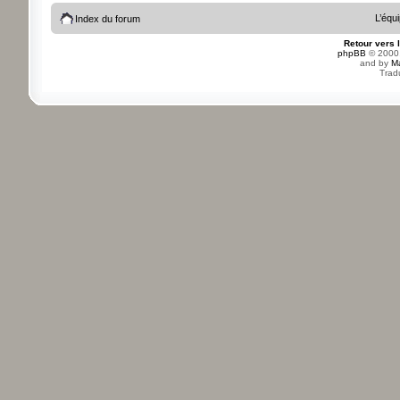
L’équ
Index du forum
Retour vers 
phpBB
© 2000,
and by
M
Trad