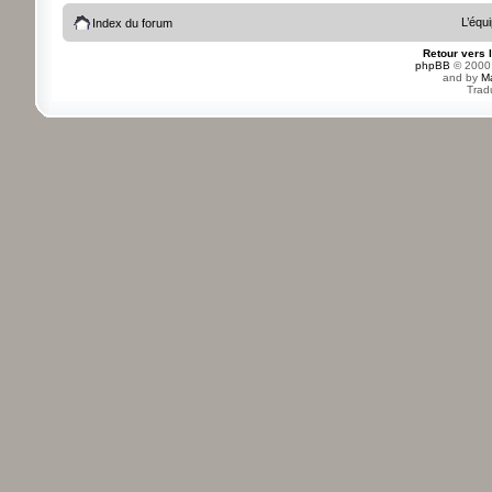
L’équ
Index du forum
Retour vers 
phpBB
© 2000,
and by
M
Trad