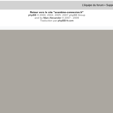
L’équipe du forum
•
Suppr
Retour vers le site "avantime-connexion.fr"
phpBB
© 2000, 2002, 2005, 2007 phpBB Group
and by
Marc Alexander
© 2007 - 2009
Traduction par
phpBB-fr.com