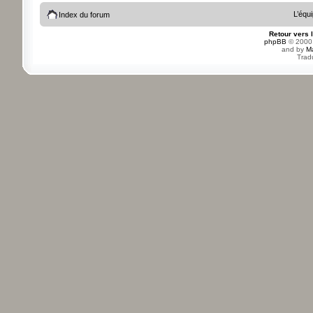
L’équ
Index du forum
Retour vers 
phpBB
© 2000,
and by
M
Trad