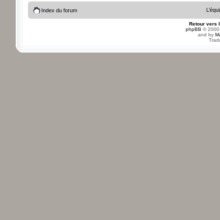
L’équ
Index du forum
Retour vers 
phpBB
© 2000,
and by
M
Trad