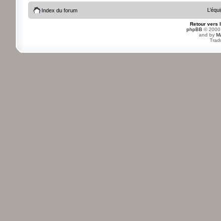
L’équ
Index du forum
Retour vers 
phpBB
© 2000,
and by
M
Trad