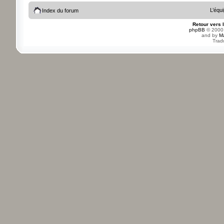
L’équ
Index du forum
Retour vers 
phpBB
© 2000,
and by
M
Trad