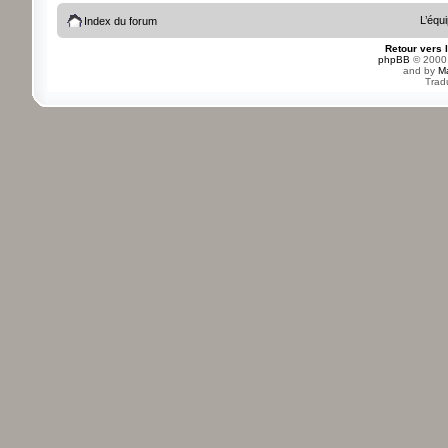
L’équ
Index du forum
Retour vers 
phpBB
© 2000,
and by
M
Trad