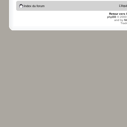
L’équ
Index du forum
Retour vers 
phpBB
© 2000,
and by
M
Trad