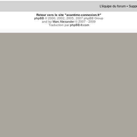
L’équipe du forum
•
Suppr
Retour vers le site "avantime-connexion.fr"
phpBB
© 2000, 2002, 2005, 2007 phpBB Group
and by
Marc Alexander
© 2007 - 2009
Traduction par
phpBB-fr.com