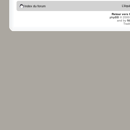
L’équ
Index du forum
Retour vers 
phpBB
© 2000,
and by
M
Trad