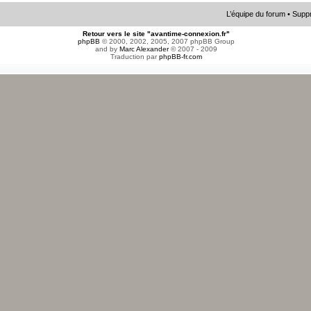
L’équipe du forum
•
Suppr
Retour vers le site "avantime-connexion.fr"
phpBB
© 2000, 2002, 2005, 2007 phpBB Group
and by
Marc Alexander
© 2007 - 2009
Traduction par
phpBB-fr.com