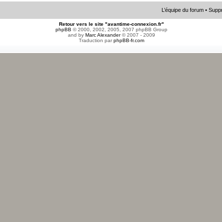
L’équipe du forum
•
Suppr
Retour vers le site "avantime-connexion.fr"
phpBB
© 2000, 2002, 2005, 2007 phpBB Group
and by
Marc Alexander
© 2007 - 2009
Traduction par
phpBB-fr.com