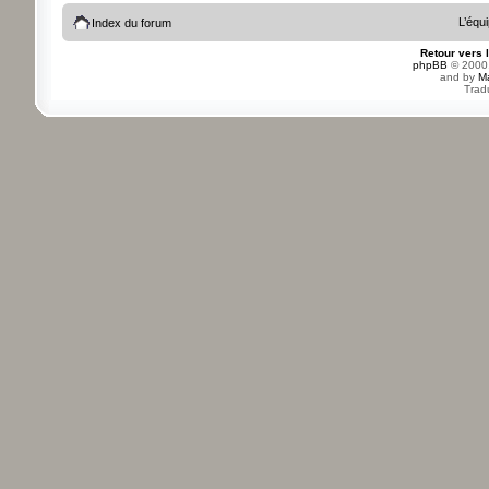
L’équ
Index du forum
Retour vers 
phpBB
© 2000,
and by
M
Trad