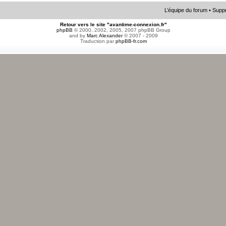
L’équipe du forum
•
Suppr
Retour vers le site "avantime-connexion.fr"
phpBB
© 2000, 2002, 2005, 2007 phpBB Group
and by
Marc Alexander
© 2007 - 2009
Traduction par
phpBB-fr.com