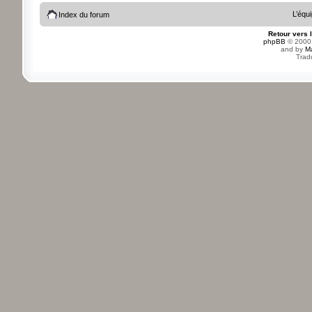
L’équ
Index du forum
Retour vers 
phpBB
© 2000,
and by
M
Trad