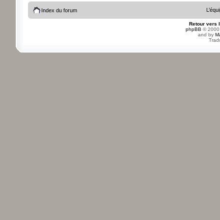
L’équ
Index du forum
Retour vers 
phpBB
© 2000,
and by
M
Trad