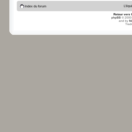
L’équ
Index du forum
Retour vers 
phpBB
© 2000,
and by
M
Trad