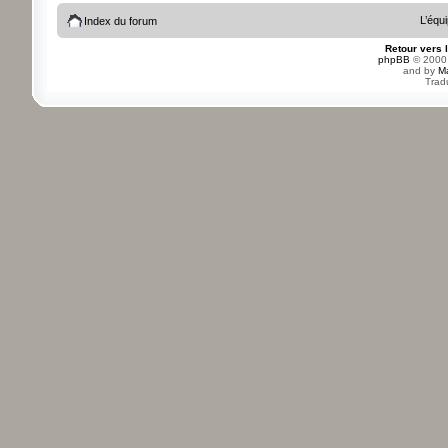
L’équ
Index du forum
Retour vers 
phpBB
© 2000,
and by
M
Trad