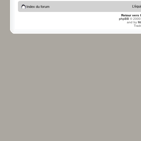
L’équ
Index du forum
Retour vers 
phpBB
© 2000,
and by
M
Trad