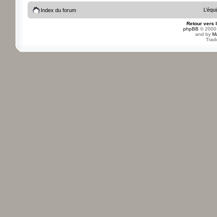
L’équ
Index du forum
Retour vers 
phpBB
© 2000,
and by
M
Trad