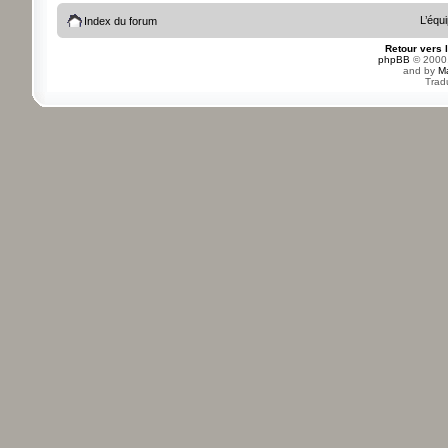
L’équ
Index du forum
Retour vers 
phpBB
© 2000,
and by
M
Trad