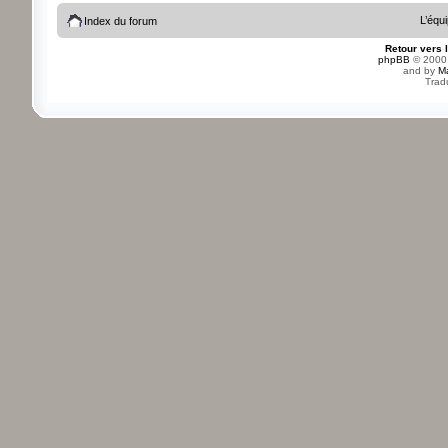
L’équ
Index du forum
Retour vers 
phpBB
© 2000,
and by
M
Trad