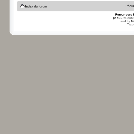
L’équ
Index du forum
Retour vers 
phpBB
© 2000,
and by
M
Trad