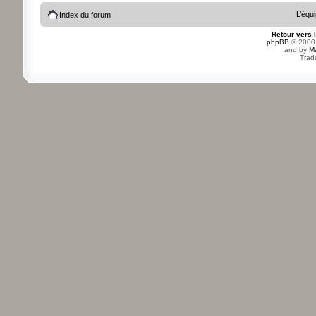
L’équ
Index du forum
Retour vers 
phpBB
© 2000,
and by
M
Trad