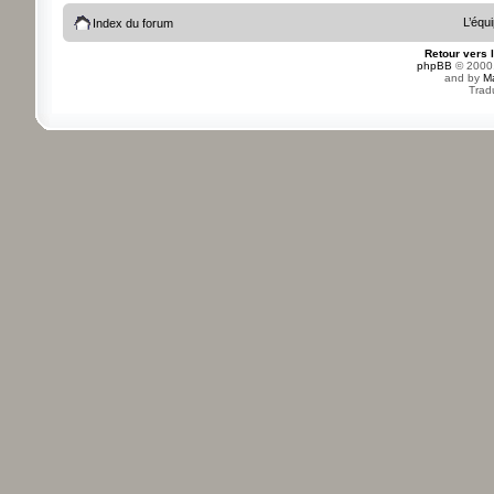
L’équ
Index du forum
Retour vers 
phpBB
© 2000,
and by
M
Trad