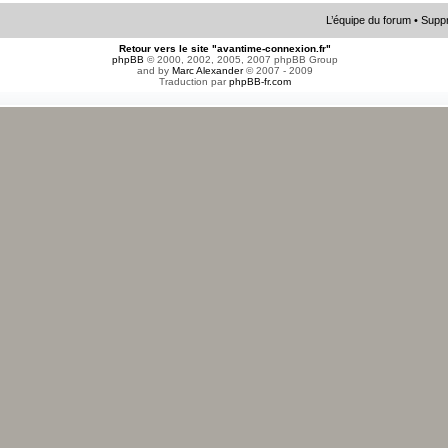
L’équipe du forum
•
Suppr
Retour vers le site "avantime-connexion.fr"
phpBB
© 2000, 2002, 2005, 2007 phpBB Group
and by
Marc Alexander
© 2007 - 2009
Traduction par
phpBB-fr.com