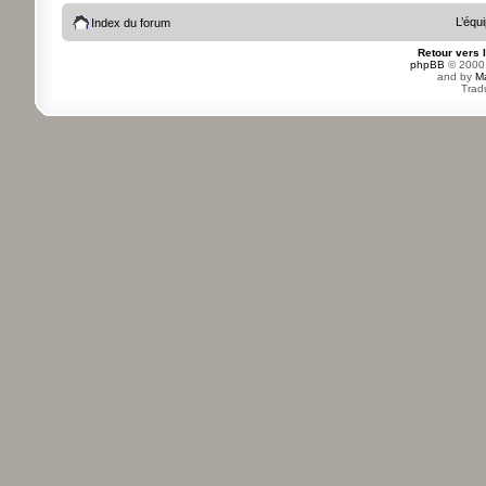
L’équ
Index du forum
Retour vers 
phpBB
© 2000,
and by
M
Trad