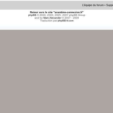
L’équipe du forum
•
Suppr
Retour vers le site "avantime-connexion.fr"
phpBB
© 2000, 2002, 2005, 2007 phpBB Group
and by
Marc Alexander
© 2007 - 2009
Traduction par
phpBB-fr.com