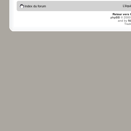
L’équ
Index du forum
Retour vers 
phpBB
© 2000,
and by
M
Trad