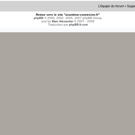
L’équipe du forum
•
Suppr
Retour vers le site "avantime-connexion.fr"
phpBB
© 2000, 2002, 2005, 2007 phpBB Group
and by
Marc Alexander
© 2007 - 2009
Traduction par
phpBB-fr.com