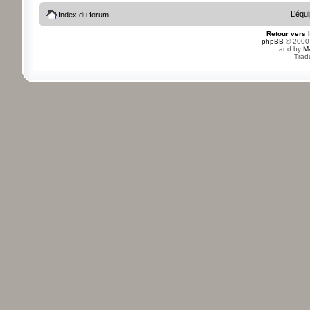
L’équ
Index du forum
Retour vers 
phpBB
© 2000,
and by
M
Trad