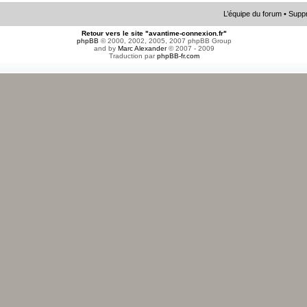
L’équipe du forum
•
Suppr
Retour vers le site "avantime-connexion.fr"
phpBB
© 2000, 2002, 2005, 2007 phpBB Group
and by
Marc Alexander
© 2007 - 2009
Traduction par
phpBB-fr.com