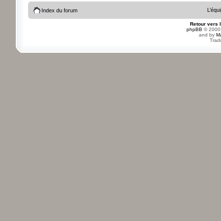
L’équ
Index du forum
Retour vers 
phpBB
© 2000,
and by
M
Trad