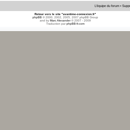
L’équipe du forum
•
Suppr
Retour vers le site "avantime-connexion.fr"
phpBB
© 2000, 2002, 2005, 2007 phpBB Group
and by
Marc Alexander
© 2007 - 2009
Traduction par
phpBB-fr.com