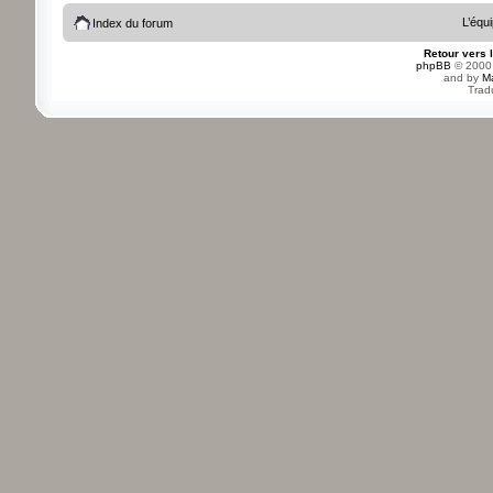
L’équ
Index du forum
Retour vers 
phpBB
© 2000,
and by
M
Trad