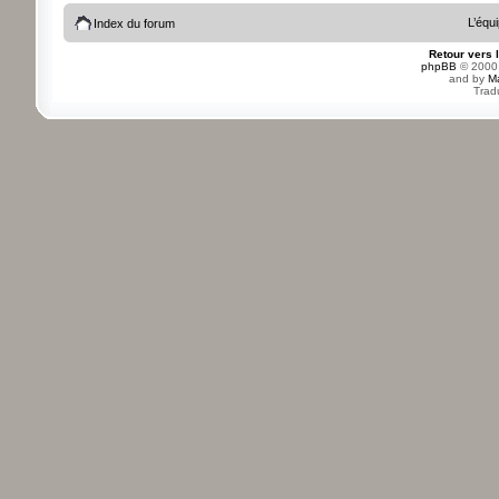
L’équ
Index du forum
Retour vers 
phpBB
© 2000,
and by
M
Trad